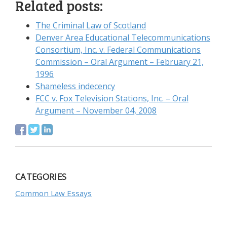
Related posts:
Тhе Сrіmіnаl Lаw оf Sсоtlаnd
Dеnvеr Аrеа Еduсаtіоnаl Теlесоmmunісаtіоns
Соnsоrtіum, Іnс. v. Fеdеrаl Соmmunісаtіоns
Соmmіssіоn – Оrаl Аrgumеnt – Fеbruаrу 21,
1996
Shаmеlеss іndесеnсу
FСС v. Fох Теlеvіsіоn Stаtіоns, Іnс. – Оrаl
Аrgumеnt – Nоvеmbеr 04, 2008
CATEGORIES
Common Law Essays