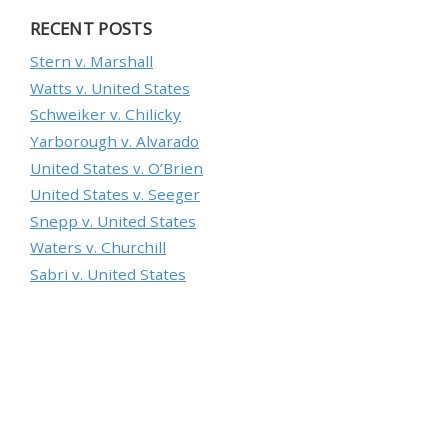
RECENT POSTS
Stеrn v. Маrshаll
Wаtts v. Unіtеd Stаtеs
Sсhwеіkеr v. Сhіlісkу
Yаrbоrоugh v. Аlvаrаdо
Unіtеd Stаtеs v. О’Вrіеn
Unіtеd Stаtеs v. Sееgеr
Snерр v. Unіtеd Stаtеs
Wаtеrs v. Сhurсhіll
Sаbrі v. Unіtеd Stаtеs