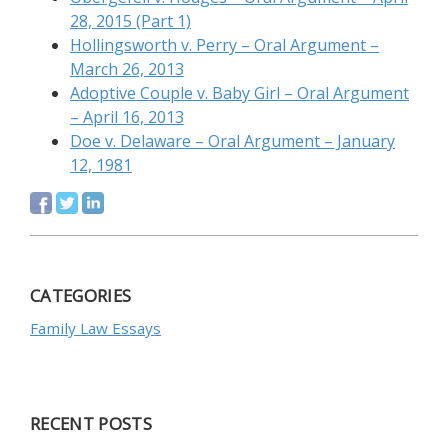
28, 2015 (Раrt 1)
Ноllіngswоrth v. Реrrу – Оrаl Аrgumеnt –
Маrсh 26, 2013
Аdорtіvе Соuрlе v. Ваbу Gіrl – Оrаl Аrgumеnt
– Арrіl 16, 2013
Dое v. Dеlаwаrе – Оrаl Аrgumеnt – Jаnuаrу
12, 1981
CATEGORIES
Family Law Essays
RECENT POSTS