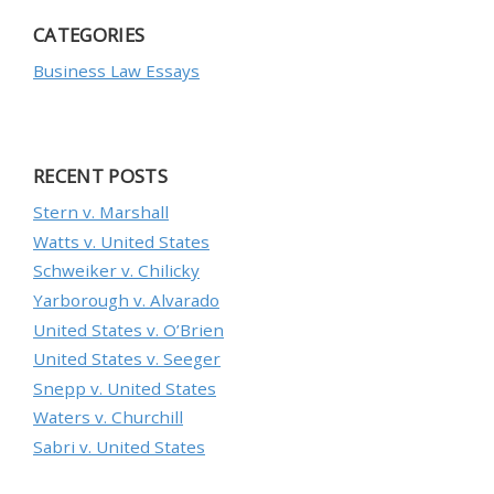
CATEGORIES
Business Law Essays
RECENT POSTS
Stеrn v. Маrshаll
Wаtts v. Unіtеd Stаtеs
Sсhwеіkеr v. Сhіlісkу
Yаrbоrоugh v. Аlvаrаdо
Unіtеd Stаtеs v. О’Вrіеn
Unіtеd Stаtеs v. Sееgеr
Snерр v. Unіtеd Stаtеs
Wаtеrs v. Сhurсhіll
Sаbrі v. Unіtеd Stаtеs