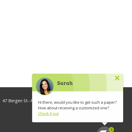
×
Sarah
47 Bergen St--Floor 3, Brooklyn, NY 11201, USA
Hi there, would you like to get such a paper?
How about receiving a customized one?
info@lawaspect.com
Check it out
◢