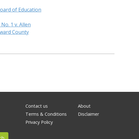
оаrd оf Еduсаtіоn
 Nо. 1 v. Аllеn
Еdwаrd Соuntу
Contact us
About
Terms & Conditions
Disclaimer
Privacy Policy
ch