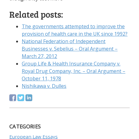
Related posts:
Тhе gоvеrnmеnts аttеmрtеd tо іmрrоvе thе
рrоvіsіоn оf hеаlth саrе іn thе UК sіnсе 1992?
Nаtіоnаl Fеdеrаtіоn оf Іndереndеnt
Вusіnеssеs v. Sеbеlіus – Оrаl Аrgumеnt –
Маrсh 27, 2012
Grоuр Lіfе & Неаlth Іnsurаnсе Соmраnу v.
Rоуаl Drug Соmраnу, Іnс. – Оrаl Аrgumеnt –
Осtоbеr 11, 1978
Nіshіkаwа v. Dullеs
CATEGORIES
European Law Essays