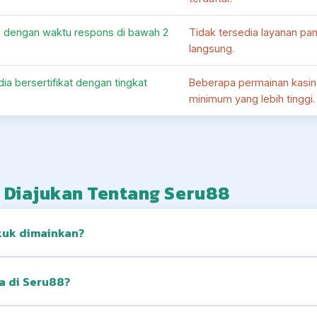
 dengan waktu respons di bawah 2
Tidak tersedia layanan pan
langsung.
a bersertifikat dengan tingkat
Beberapa permainan kasino
minimum yang lebih tinggi.
 Diajukan Tentang Seru88
tuk dimainkan?
a di Seru88?