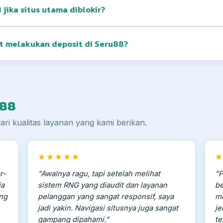
ika situs utama diblokir?
at melakukan deposit di Seru88?
u88
ri kualitas layanan yang kami berikan.
★★★★★
r-
"Awalnya ragu, tapi setelah melihat
"P
ia
sistem RNG yang diaudit dan layanan
be
ng
pelanggan yang sangat responsif, saya
me
jadi yakin. Navigasi situsnya juga sangat
je
gampang dipahami."
te