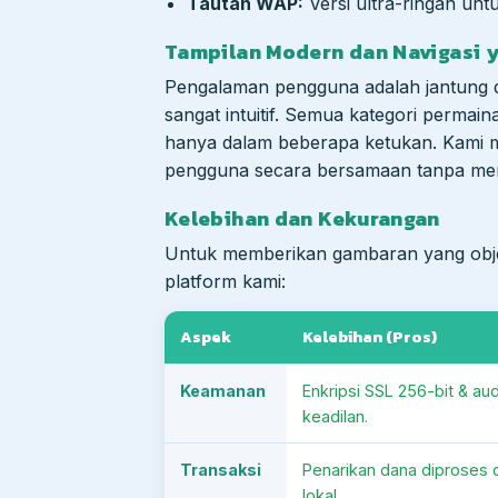
Tautan WAP:
Versi ultra-ringan unt
Tampilan Modern dan Navigasi
Pengalaman pengguna adalah jantung d
sangat intuitif. Semua kategori permai
hanya dalam beberapa ketukan. Kami m
pengguna secara bersamaan tanpa meng
Kelebihan dan Kekurangan
Untuk memberikan gambaran yang objek
platform kami:
Aspek
Kelebihan (Pros)
Keamanan
Enkripsi SSL 256-bit & a
keadilan.
Transaksi
Penarikan dana diproses d
lokal.