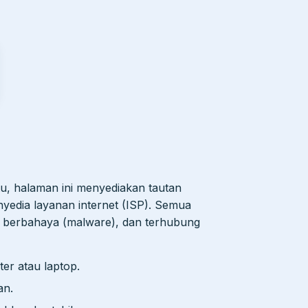
u, halaman ini menyediakan tautan
nyedia layanan internet (ISP). Semua
ak berbahaya (malware), dan terhubung
er atau laptop.
an.