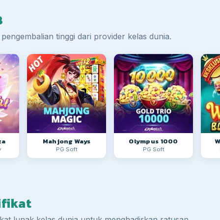
8
 pengembalian tinggi dari provider kelas dunia.
za
Mahjong Ways
Olympus 1000
W
y
PG Soft
PG Soft
fikat
kat lunak kelas dunia untuk menghadirkan ratusan