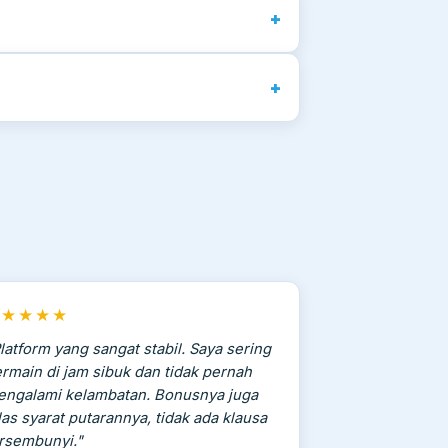
★★★★★
latform yang sangat stabil. Saya sering
rmain di jam sibuk dan tidak pernah
ngalami kelambatan. Bonusnya juga
las syarat putarannya, tidak ada klausa
rsembunyi."