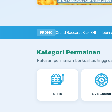
PROMO
Grand Baccarat Kick-Off — lebih 
Kategori Permainan
Ratusan permainan berkualitas tinggi d
Slots
Live Casino