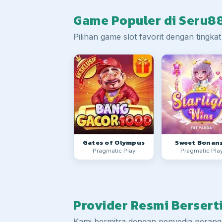
Game Populer di Seru8
Pilihan game slot favorit dengan tingkat
Gates of Olympus
Sweet Bonan
Pragmatic Play
Pragmatic Pla
Provider Resmi Berserti
Kami bermitra dengan penyedia perang